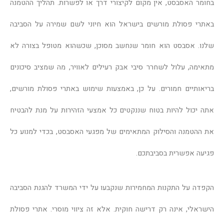
בחומר האסבסט, אין מקום לקיצורי דרך או לפשרות. תהליך ההטמנה
באתרי פסולת מורשים בישראל הוא חיוני לשם שמירה על הסביבה
שלנו. אסבסט הוא חומר שנחשב מסוכן, שכשהוא מטופל בצורה לא
מתאימה, עלול לשחרר סיבי אבק רעילים לאוויר, מה שמציב סיכונים
בריאותיים חמורים. על כן, באמצעות שימוש באתרי פסולת מורשים,
אתה יכול להיות בטוח שננקטים כל אמצעי הזהירות על מנת להבטיח
את ההטמנה והסילוק המתאימים של מפגעי האסבסט, בכדי למנוע כל
פגיעה אפשרית בסביבתכם.
הקפדה על התקנות המחמירות שנקבעו על ידי המשרד להגנת הסביבה
הישראלי, אינה רק דרישה חוקית. אלא זה ציווי מוסרי. אתרי פסולת