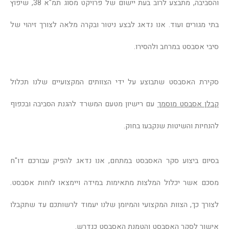
והסביבה, מתבצע לרוב בעת יישום של פרויקט מסוג תמ"א 38, שיפוץ
בתי מגורים ועוד. אנו נדאג לבצע ניטור ובקרה מלאה לצורך זיהוי של
סיבי אסבסט במרחב ולהסירו.
סקירת האסבסט שתבוצע על ידי הצוותים המקצועיים שלנו תכלול
קבלן אסבסט מוסמך
עם רישיון מטעם המשרד להגנת הסביבה ובכפוף
להנחיות והשיטות שנקבעו בחוק.
בסיום ביצוע סקר האסבסט במתחם, אנו נדאג להפיק עבורכם דו"ח
מסכם אשר יכלול המלצות מתאימות במידה ויימצאו לוחות אסבסט.
לצורך כך, הצוות המקצועי והמיומן שלנו יעמוד לרשותכם עד שתקבלו
אישור לסקר האסבסט והטמנת האסבסט כנדרש.